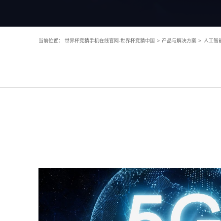
当前位置：
世界杯竞猜手机在线官网-世界杯竞猜中国
>
产品与解决方案
>
人工智能