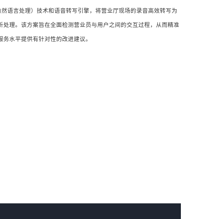
自然语言处理）技术和语音转写引擎，将营业厅现场的录音高效转写为
分析处理。该方案旨在全面检测营业员与用户之间的交互过程，从而精准
服务水平提供有针对性的改进建议。