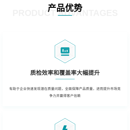
产品优势
PRODUCT ADVANTAGES
质检效率和覆盖率大幅提升
有助于企业快速发现潜在质量问题，全面保障产品质量，进而提升市场竞
争力并赢得客户信赖