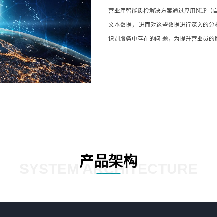
营业厅智能质检解决方案通过应用NLP（
文本数据， 进而对这些数据进行深入的
识别服务中存在的问 题，为提升营业员的
产品架构
SYSTEM ARCHITECTURE