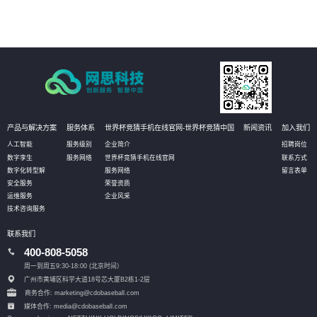
产品与解决方案
服务体系
世界杯竞猜手机在线官网-世界杯竞猜中国
新闻资讯
加入我们
人工智能
服务级别
企业简介
招聘岗位
数字孪生
服务网络
世界杯竞猜手机在线官网
联系方式
数字化转型解
服务网络
留言表单
安全服务
荣誉资质
运维服务
企业风采
技术咨询服务
联系我们
400-808-5058
周一到周五9:30-18:00 (北京时间）
广州市黄埔区科学大道18号芯大厦B2栋1-2层
商务合作: marketing@cdobaseball.com
媒体合作: media@cdobaseball.com