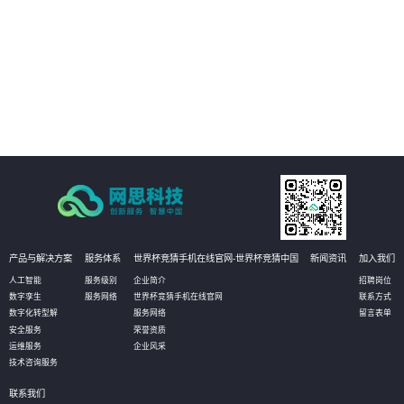
02
可统计：建立庞大数据库，各项数据总数、分类、明细，实时可查！也为数据
分析提供依据
03
可分析：将采集的数据形成数报表分析，横向纵向对比数据，大数据分析合理
利用资源，为公司物资采购、安防管理、资源分配、账务管理等提供重要依据
产品与解决方案
服务体系
世界杯竞猜手机在线官网-世界杯竞猜中国
新闻资讯
加入我们
人工智能
服务级别
企业简介
招聘岗位
数字孪生
服务网络
世界杯竞猜手机在线官网
联系方式
数字化转型解
服务网络
留言表单
安全服务
荣誉资质
运维服务
企业风采
技术咨询服务
联系我们