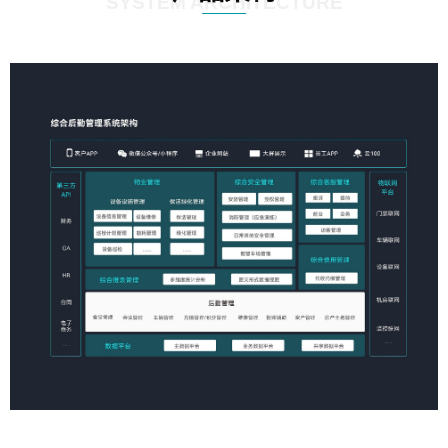
SYSTEM ARCHITECTURE